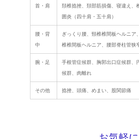
首・肩
頚椎捻挫、頚部筋損傷、寝違え、
囲炎（四十肩・五十肩）
腰・背
ぎっくり腰、頸椎椎間板ヘルニア
中
椎椎間板ヘルニア、腰部脊柱管狭
腕・足
手根管症候群、胸郭出口症候群、
候群、肉離れ
その他
捻挫、頭痛、めまい、股関節痛
お気軽