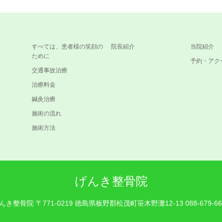
すべては、患者様の笑顔の
院長紹介
当院紹介
ために
予約・アク
交通事故治療
治療料金
鍼灸治療
施術の流れ
施術方法
げんき整骨院
んき整骨院
〒771-0219 徳島県板野郡松茂町笹木野灘12-13
088-679-6