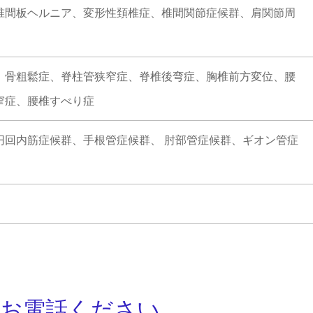
椎間板ヘルニア、変形性頚椎症、椎間関節症候群、肩関節周
、骨粗鬆症、脊柱管狭窄症、脊椎後弯症、胸椎前方変位、腰
窄症、腰椎すべり症
円回内筋症候群、手根管症候群、 肘部管症候群、ギオン管症
にお電話ください